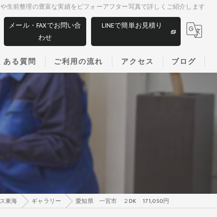
遺品整理や生前整理の豊富な実績をビフォーアフター写真で詳しくご紹介します
メール・FAXでお問い合
LINEで簡単お見積り
わせ
くある質問
ご利用の流れ
アクセス
ブログ
ス東海
ギャラリー
愛知県 一宮市 ２DK 171,050円